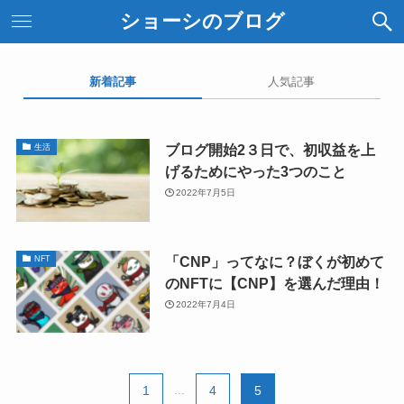
ショーシのブログ
新着記事
人気記事
ブログ開始2３日で、初収益を上
生活
げるためにやった3つのこと
2022年7月5日
「CNP」ってなに？ぼくが初めて
NFT
のNFTに【CNP】を選んだ理由！
2022年7月4日
1
...
4
5