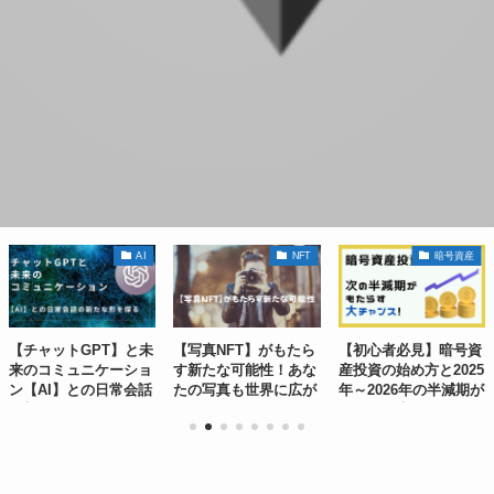
AI
NFT
暗号資産
【チャットGPT】と未
【写真NFT】がもたら
【初心者必見】暗号資
来のコミュニケーショ
す新たな可能性！あな
産投資の始め方と2025
ン【AI】との日常会話
たの写真も世界に広が
年～2026年の半減期が
の新たな形を探る！
るチャンス！
もたらす大チャンス！