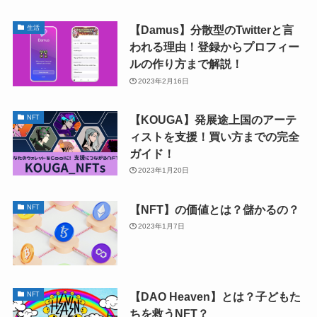
【Damus】分散型のTwitterと言
生活
われる理由！登録からプロフィー
ルの作り方まで解説！
2023年2月16日
【KOUGA】発展途上国のアーテ
NFT
ィストを支援！買い方までの完全
ガイド！
2023年1月20日
【NFT】の価値とは？儲かるの？
NFT
2023年1月7日
【DAO Heaven】とは？子どもた
NFT
ちを救うNFT？