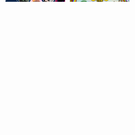
【KOUGA】発展途上国の
【DAO Heaven】とは？子
アーティストを支援！買い
どもたちを救うNFT？
方までの完全ガイド！
今話題沸騰中のNFT！住吉
香南が描く【書アート
NFT】とは？